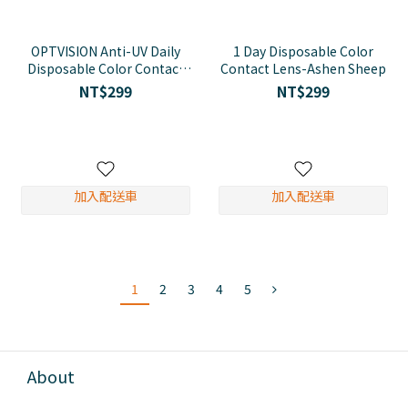
OPTVISION Anti-UV Daily
1 Day Disposable Color
Disposable Color Contact
Contact Lens-Ashen Sheep
Lens - Honyun Beige
NT$299
NT$299
加入配送車
加入配送車
1
2
3
4
5
About