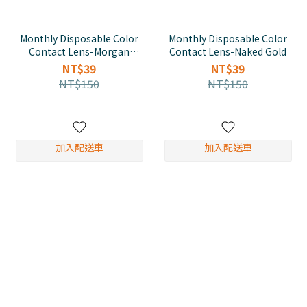
Monthly Disposable Color
Monthly Disposable Color
Contact Lens-Morgan
Contact Lens-Naked Gold
Apricot
NT$39
NT$39
NT$150
NT$150
加入配送車
加入配送車