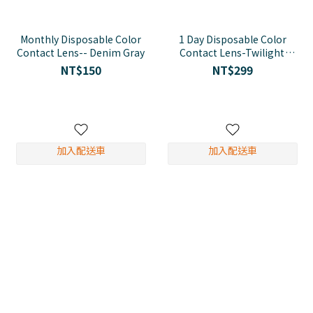
Monthly Disposable Color
1 Day Disposable Color
Contact Lens-- Denim Gray
Contact Lens-Twilight
Green
NT$150
NT$299
加入配送車
加入配送車