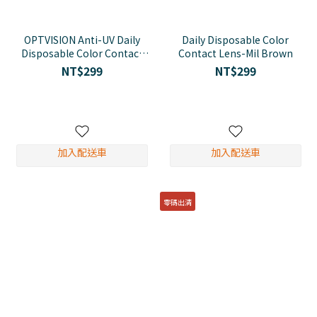
OPTVISION Anti-UV Daily
Daily Disposable Color
Disposable Color Contact
Contact Lens-Mil Brown
Lens - Oolong Beige
NT$299
NT$299
加入配送車
加入配送車
零碼出清