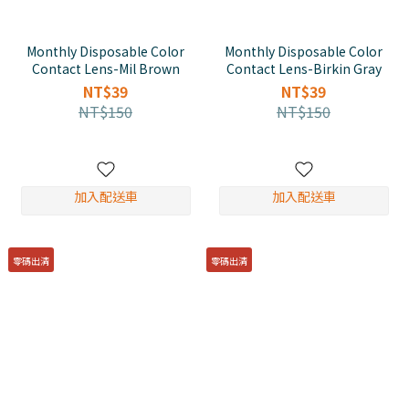
Monthly Disposable Color
Monthly Disposable Color
Contact Lens-Mil Brown
Contact Lens-Birkin Gray
NT$39
NT$39
NT$150
NT$150
加入配送車
加入配送車
零碼出清
零碼出清