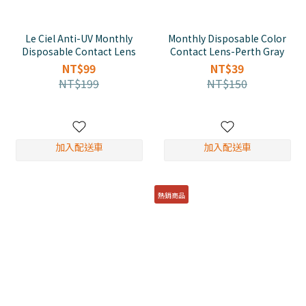
Le Ciel Anti-UV Monthly
Monthly Disposable Color
Disposable Contact Lens
Contact Lens-Perth Gray
NT$99
NT$39
NT$199
NT$150
加入配送車
加入配送車
熱銷商品