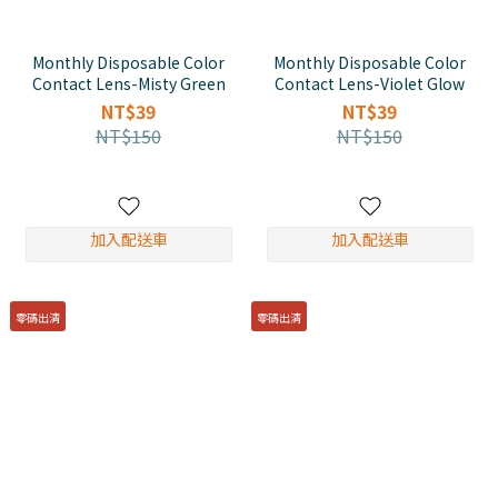
Monthly Disposable Color
Monthly Disposable Color
Contact Lens-Misty Green
Contact Lens-Violet Glow
NT$39
NT$39
NT$150
NT$150
加入配送車
加入配送車
零碼出清
零碼出清