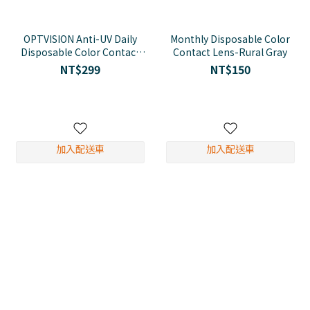
OPTVISION Anti-UV Daily
Monthly Disposable Color
Disposable Color Contact
Contact Lens-Rural Gray
Lens - Dew Gray
NT$299
NT$150
加入配送車
加入配送車