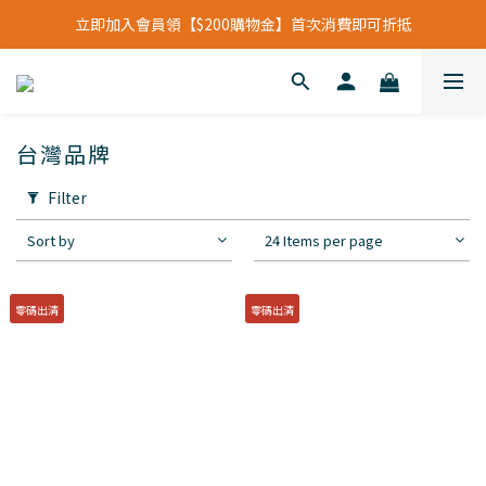
立即加入會員領【$200購物金】首次消費即可折抵
立即加入會員領【$200購物金】首次消費即可折抵
會員福利新升級⁺紅利點數【1點折抵現金$1元】
立即加入會員領【$200購物金】首次消費即可折抵
台灣品牌
Filter
Sort by
24 Items per page
零碼出清
零碼出清