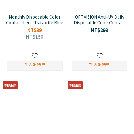
Monthly Disposable Color
OPTVISION Anti-UV Daily
Contact Lens-Tsavorite Blue
Disposable Color Contact
Lens - Earl Brown
NT$39
NT$299
NT$150
加入配送車
加入配送車
零碼出清
零碼出清