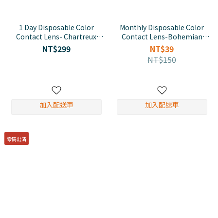
1 Day Disposable Color
Monthly Disposable Color
Contact Lens- Chartreux
Contact Lens-Bohemian
Gray
Beige
NT$299
NT$39
NT$150
加入配送車
加入配送車
零碼出清