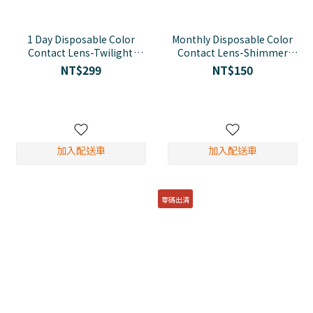
1 Day Disposable Color
Monthly Disposable Color
Contact Lens-Twilight
Contact Lens-Shimmer
Brown
Brown
NT$299
NT$150
加入配送車
加入配送車
零碼出清