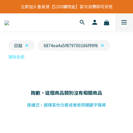
立即加入會員領【$200購物金】首次消費即可折抵
立即加入會員領【$200購物金】首次消費即可折抵
會員福利新升級⁺紅利點數【1點折抵現金$1元】
立即加入會員領【$200購物金】首次消費即可折抵
日拋
6874ea4a5f879700166f99f6
清除全部
抱歉，這個商品類別沒有相關商品
建議您，選擇其他分類或者使用關鍵字搜尋