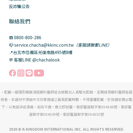
反詐騙公告
聯絡我們
☎️ 0800-800-286
📪 service.chacha@kkinc.com.tw
（客服請聯繫LINE）
📍台北市信義區光復南路495號8樓
💬 客服LINE @chachalook
・配戴一般隱形眼鏡須經眼科醫師或合格驗光人員驗光配鏡，定期接受眼科醫師追蹤
檢查・本器材不得逾中文仿單建議之最長配戴時數、不得重覆配戴，於就寢前務必取
下，以免感染或潰瘍・如有不適，應立即就醫。衛部醫器製字第004648號、衛部醫
器製字第004649號、衛部醫器製字第004650號
2020 © K-KINGDOM INTERNATIONAL INC. ALL RIGHTS RESERVED.