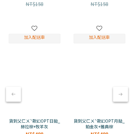
NT$158
NT$158
加入配送車
加入配送車
貨到父ㄈㄨˋ款💷OPT日拋_
貨到父ㄈㄨˋ款💷OPT月拋_
赫拉棕+牧羊灰
鉑金灰+雅典棕