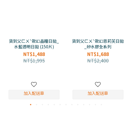
貨到父ㄈㄨˋ款💷晶瞳日拋_
貨到父ㄈㄨˋ款💷恩莉芙日拋
水藍透明日拋 (150片)
_矽水膠全系列
NT$1,488
NT$1,688
NT$1,995
NT$2,400
加入配送車
加入配送車