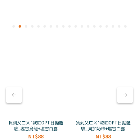
貨到父ㄈㄨˋ款💷OPT日拋體
貨到父ㄈㄨˋ款💷OPT日拋體
驗_塩雪烏龍+塩雪白露
驗_貝加奶棕+塩雪白露
NT$88
NT$88