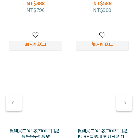
Marble
日杏
NT$388
NT$588
NT$796
NT$900
加入配送車
加入配送車
貨到父ㄈㄨˋ款💷OPT日拋_
貨到父ㄈㄨˋ款💷OPT日拋
慕光綠+柔慕茶
_PURE淨透潤透明日拋 (120