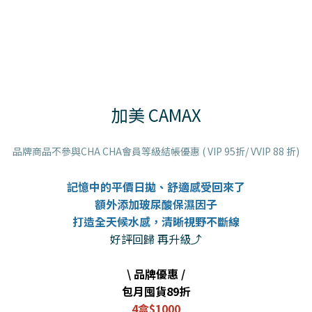
加美 CAMAX
品牌商品不參與CHA CHA會員等級結帳優惠 ( VIP 95折/ VVIP 88 折)
記憶中的平價日拋、舒適感受回來了
額外添加玻尿酸保濕因子
打造全天候水感，清晰視野不斷線
好評回歸 再升級⤴
\ 品牌優惠 /
包月囤貨89折
4盒$1000