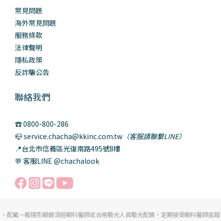
常見問題
海外常見問題
服務條款
法律聲明
隱私政策
反詐騙公告
聯絡我們
☎️ 0800-800-286
📪 service.chacha@kkinc.com.tw
（客服請聯繫LINE）
📍台北市信義區光復南路495號8樓
💬 客服LINE @chachalook
・配戴一般隱形眼鏡須經眼科醫師或合格驗光人員驗光配鏡，定期接受眼科醫師追蹤