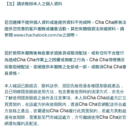
【五】請求刪除本人之個人資料
Cha Cha
若您選擇不提供個人資料或是提供資料不完成時，
將無法
提供您完善的客戶服務或優惠活動，其他有關個資法詳細資料，請
參閱 www.chachalook.com.tw之說明。
若於使用本服務後無故要求退換貨或取消配送、或有任何不合理行
Cha Cha
Cha Cha
為造成
作業上之困擾或損害之行為，
得視情況
Cha Cha
採取拒絕配送、拒絕提供本服務之全部或一部，或取消
會
員資格。
本人確認已眼鏡店、眼科診所、屈臣氏檢視過各種隱形眼鏡產品，
且已明瞭隱形眼鏡使用方法，包含重複使用時的清潔方式，亦充分
Cha Cha
了解使用隱形眼鏡之操作及注意事項。本人與
就處方訂立
Cha Cha
買賣契約，在該處方的有效期限內，透過
官網配送符合處
Cha Cha
方規格之產品，皆屬通知
履行此買賣契約，若處方異動超
Cha Cha
過有效期限，需重新至門市確認處方，方可繼續使用
於官
網通知履約及配送。