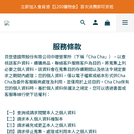
立即加入會員領【$200購物金】首次消費即可折抵
立即加入會員領【$200購物金】首次消費即可折抵
會員福利新升級⁺紅利點數【1點折抵現金$1元】
立即加入會員領【$200購物金】首次消費即可折抵
服務條款
貝登堡國際股份有限公司中壢營業所（下稱「Cha Cha」），以查
核該客戶資料，續購商品，聯絡客戶服務客戶為目的，將蒐集上列
必要之個人資料，該資料會在蒐集目的存續期間以及依法令規定要
求之期間內處理；您的個人資料，僅以電子檔案或紙本形式供Cha
Cha及委外客服廠商處理及利用，並僅用於上述目的。Cha Cha保有
您的個人資料時，基於個人資料保護法之規定，您可以透過書面或
客服專線行使下述權利：
【一】查詢或請求閱覽本人之個人資料
【二】請求本人個人資料複製本
【三】請求補充或更正本人之個人資料
【四】請求停止蒐集、處理或利用本人之個人資料