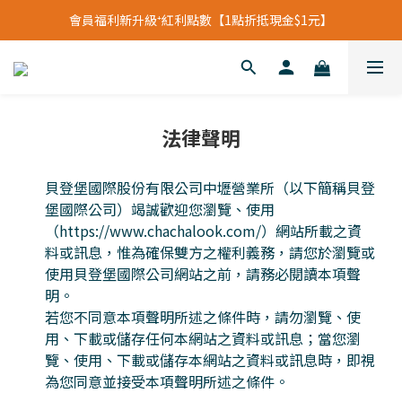
立即加入會員領【$200購物金】首次消費即可折抵
會員福利新升級⁺紅利點數【1點折抵現金$1元】
立即加入會員領【$200購物金】首次消費即可折抵
法律聲明
貝登堡國際股份有限公司中壢營業所（以下簡稱貝登
堡國際公司）竭誠歡迎您瀏覽、使用
（https://www.chachalook.com/）網站所載之資
料或訊息，惟為確保雙方之權利義務，請您於瀏覽或
使用貝登堡國際公司網站之前，請務必閱讀本項聲
明。
若您不同意本項聲明所述之條件時，請勿瀏覽、使
用、下載或儲存任何本網站之資料或訊息；當您瀏
覽、使用、下載或儲存本網站之資料或訊息時，即視
為您同意並接受本項聲明所述之條件。