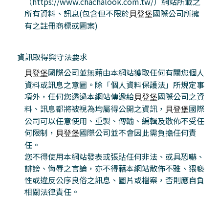
（https://www.chachalook.com.tw/）網站所載之
所有資料、訊息(包含但不限於
國際公司所擁
貝登堡
有之註冊商標或圖案)
資訊取得與守法要求
國際公司並無藉由本網站獲取任何有關您個人
貝登堡
資料或訊息之意圖。除「個人資料保護法」所規定事
項外，任何您透過本網站傳遞給
國際公司之資
貝登堡
料、訊息都將被視為均屬得公開之資訊，
國際
貝登堡
公司可以任意使用、重製、傳輸、編輯及散佈不受任
何限制，
國際公司並不會因此需負擔任何責
貝登堡
任。
您不得使用本網站發表或張貼任何非法、或具恐嚇、
誹謗、侮辱之言論，亦不得藉本網站散佈不雅、猥褻
性或違反公序良俗之訊息、圖片或檔案，否則應自負
相關法律責任。