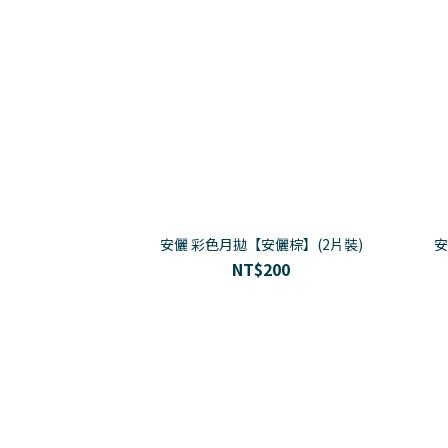
安儷 彩色月拋【安儷棕】(2片裝)
安
NT$200