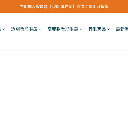
立即加入會員領【$200購物金】首次消費即可折抵
立即加入會員領【$200購物金】首次消費即可折抵
會員福利新升級⁺紅利點數【1點折抵現金$1元】
鏡
透明隱形眼鏡
高度數隱形眼鏡
其他商品
最新
立即加入會員領【$200購物金】首次消費即可折抵