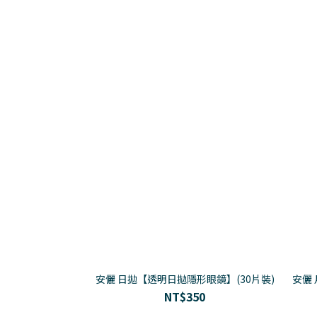
安儷 日拋【透明日拋隱形眼鏡】(30片裝)
安儷
NT$350