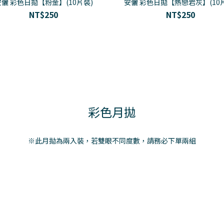
安儷 彩色日拋【粉金】(10片裝)
安儷 彩色日拋【熱戀岩灰】(10
NT$250
NT$250
彩色月拋
※此月拋為兩入裝，若雙眼不同度數，請務必下單兩組