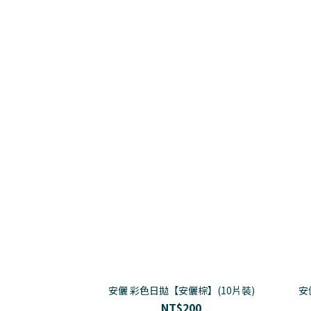
安儷 彩色日拋【安儷棕】(10片裝)
安
NT$200