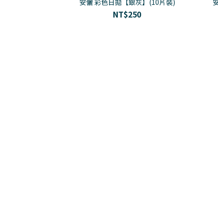
安儷 彩色日拋【銀灰】(10片裝)
NT$250