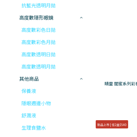
抗藍光透明月拋
高度數隱形眼鏡
高度數彩色日拋
高度數彩色月拋
高度數透明日拋
高度數透明月拋
其他商品
睛靈 閨蜜系列彩
保養液
隱眼週邊小物
舒潤液
新品上市 | 任2盒$540
生理食鹽水