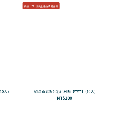
新品上市 | 滿2盒送品牌隨身鏡
0入)
星歐 香氛系列彩色日拋【杏花】(10入)
NT$180