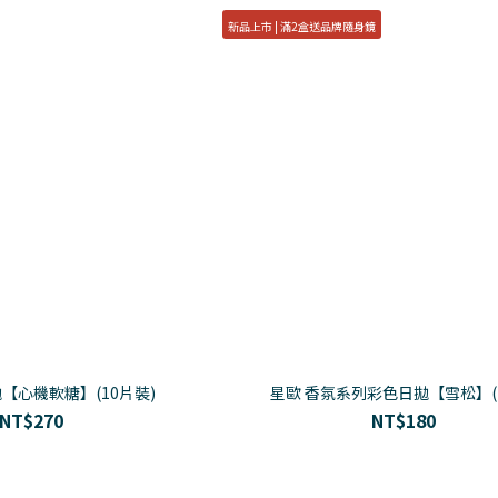
新品上市 | 滿2盒送品牌隨身鏡
【心機軟糖】(10片裝)
星歐 香氛系列彩色日拋【雪松】(1
NT$270
NT$180