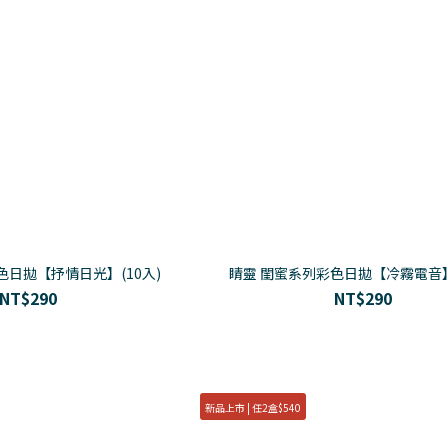
色日拋【抒情日光】(10入)
睛靈 閨蜜系列彩色日拋【冷霧電音】(
NT$290
NT$290
新品上市 | 任2盒$540