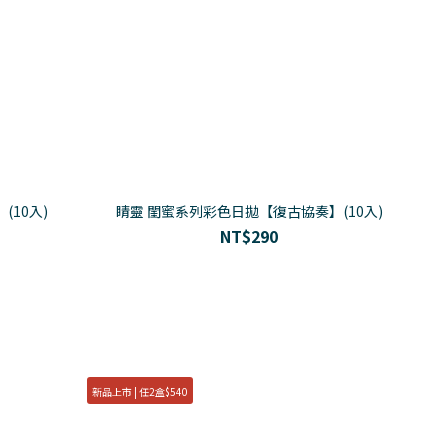
10入)
睛靈 閨蜜系列彩色日拋【復古協奏】(10入)
NT$290
新品上市 | 任2盒$540