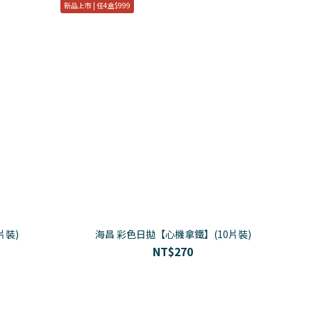
新品上市 | 任4盒$999
片裝)
海昌 彩色日拋【心機拿鐵】(10片裝)
NT$270