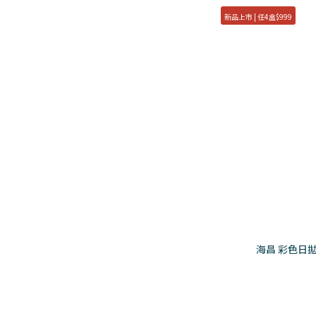
顯色混血 (57)
新品上市 | 任4盒$999
外框有神 (92)
高度數分類
950-1000度 (22)
850-900度 (51)
功能分類
抗藍光 (5)
高透氧 (4)
價格 (NT$)
海昌 彩色日拋
~