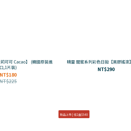
茉莉可可 Cacao】 (韓國原裝進
睛靈 閨蜜系列彩色日拋【黑膠搖滾】(
口,1片裝)
NT$290
NT$180
NT$225
新品上市 | 任2盒$540