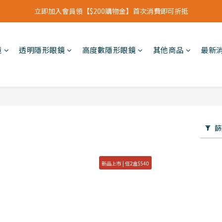
立即加入會員領【$200購物金】首次消費即可折抵
立即加入會員領【$200購物金】首次消費即可折抵
會員福利新升級⁺紅利點數【1點折抵現金$1元】
鏡
透明隱形眼鏡
高度數隱形眼鏡
其他商品
最新
立即加入會員領【$200購物金】首次消費即可折抵
篩
新品上市 | 任2盒$540