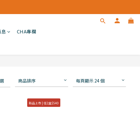
消息
CHA專欄
選
商品排序
每頁顯示 24 個
新品上市 | 任2盒$540