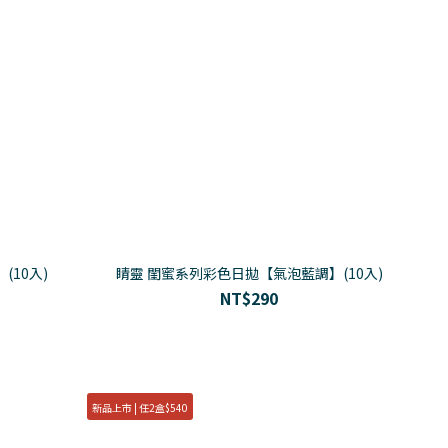
10入)
睛靈 閨蜜系列彩色日拋【氣泡藍調】(10入)
NT$290
新品上市 | 任2盒$540