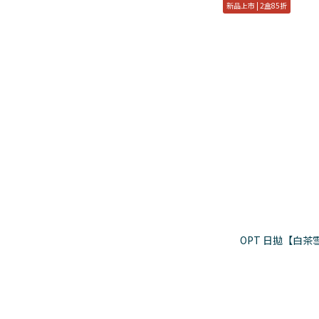
新品上市 | 2盒85折
紅色 (1)
橘色 (8)
金色 (7)
雙色 (7)
淺棕色 (37)
黑色 (7)
綠色 (9)
紫色 (3)
看更多
OPT 日拋【白茶雪酪
風格分類
融瞳無框 (19)
自然入門 (67)