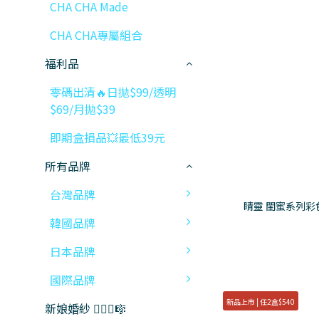
CHA CHA Made
CHA CHA專屬組合
福利品
零碼出清🔥日拋$99/透明
$69/月拋$39
即期盒損品💥最低39元
所有品牌
台灣品牌
睛靈 閨蜜系列彩
韓國品牌
日本品牌
國際品牌
新品上市 | 任2盒$540
新娘婚紗 👰🏻‍♀️🎼