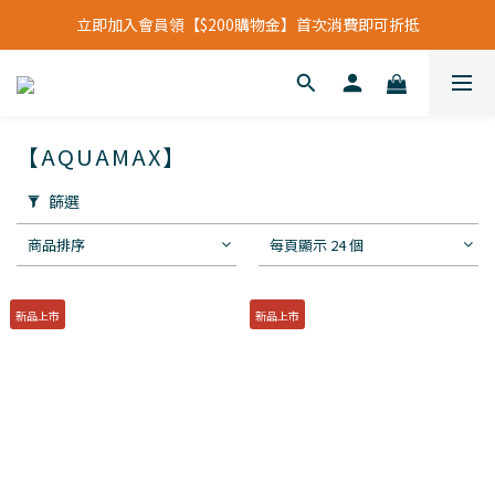
立即加入會員領【$200購物金】首次消費即可折抵
立即加入會員領【$200購物金】首次消費即可折抵
會員福利新升級⁺紅利點數【1點折抵現金$1元】
立即加入會員領【$200購物金】首次消費即可折抵
【AQUAMAX】
篩選
商品排序
每頁顯示 24 個
新品上市
新品上市