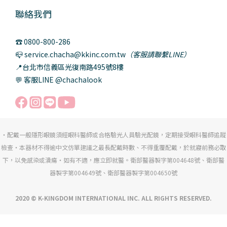
聯絡我們
☎️ 0800-800-286
📪 service.chacha@kkinc.com.tw
（客服請聯繫LINE）
📍台北市信義區光復南路495號8樓
💬 客服LINE @chachalook
・配戴一般隱形眼鏡須經眼科醫師或合格驗光人員驗光配鏡，定期接受眼科醫師追蹤
檢查・本器材不得逾中文仿單建議之最長配戴時數、不得重覆配戴，於就寢前務必取
下，以免感染或潰瘍・如有不適，應立即就醫。衛部醫器製字第004648號、衛部醫
器製字第004649號、衛部醫器製字第004650號
2020 © K-KINGDOM INTERNATIONAL INC. ALL RIGHTS RESERVED.