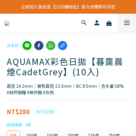
立即加入會員領【$200購物金】首次消費即可折抵
立即加入會員領【$200購物金】首次消費即可折抵
會員福利新升級⁺紅利點數【1點折抵現金$1元】
立即加入會員領【$200購物金】首次消費即可折抵
分享到
AQUAMAX彩色日拋【暮靄晨
煙CadetGrey】(10入)
直徑 14.2mm｜著色直徑 13.3mm｜BC 8.5mm｜含水量 58%
#自然融瞳 #無外圈 #灰色
NT$280
NT$299
請選度數
: 0度
0度
100度
150度
200度
225度
250度