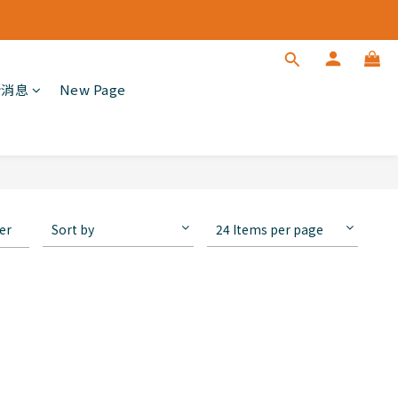
新消息
New Page
ter
Sort by
24 Items per page