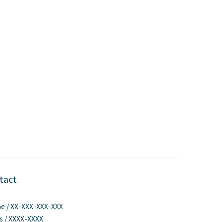
tact
e / XX-XXX-XXX-XXX
s / XXXX-XXXX