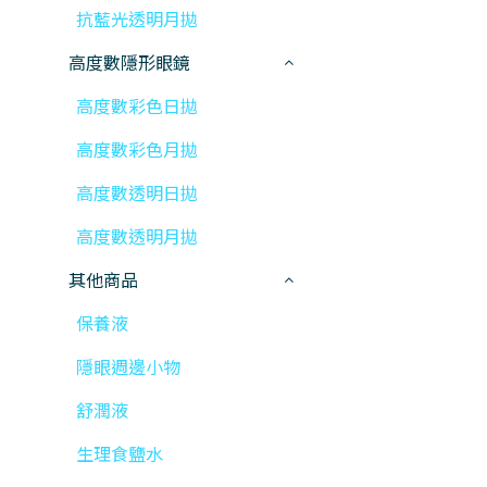
抗藍光透明月拋
高度數隱形眼鏡
高度數彩色日拋
高度數彩色月拋
高度數透明日拋
高度數透明月拋
其他商品
保養液
隱眼週邊小物
舒潤液
生理食鹽水