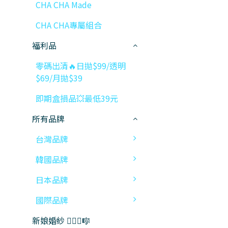
CHA CHA Made
CHA CHA專屬組合
福利品
零碼出清🔥日拋$99/透明
$69/月拋$39
即期盒損品💥最低39元
所有品牌
台灣品牌
韓國品牌
日本品牌
國際品牌
新娘婚紗 👰🏻‍♀️🎼