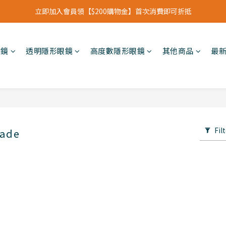
立即加入會員領【$200購物金】首次消費即可折抵
立即加入會員領【$200購物金】首次消費即可折抵
會員福利新升級⁺紅利點數【1點折抵現金$1元】
眼鏡
透明隱形眼鏡
高度數隱形眼鏡
其他商品
最
立即加入會員領【$200購物金】首次消費即可折抵
Fil
ade