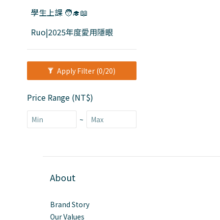
學生上課 🧑‍🎓📖
Ruo|2025年度愛用隱眼
Apply Filter
(0/20)
Price Range (NT$)
~
About
Brand Story
Our Values