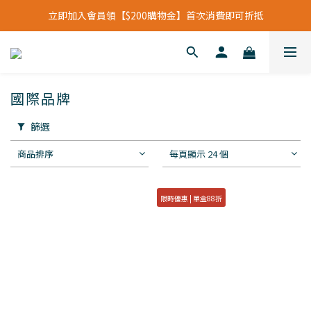
立即加入會員領【$200購物金】首次消費即可折抵
立即加入會員領【$200購物金】首次消費即可折抵
會員福利新升級⁺紅利點數【1點折抵現金$1元】
立即加入會員領【$200購物金】首次消費即可折抵
國際品牌
篩選
商品排序
每頁顯示 24 個
限時優惠 | 單盒88折