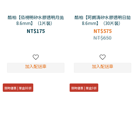
酷柏【佰視明矽水膠透明月抛
酷柏【珂朗清矽水膠透明日拋
8.6mm】（1片裝）
8.6mm】（30片裝）
NT$175
NT$575
NT$650
加入配送車
加入配送車
限時優惠 | 單盒88折
限時優惠 | 單盒9折