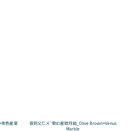
+夜色星濛
貨到父ㄈㄨˋ款💷星歐月拋_Olive Brown+Venus
Marble