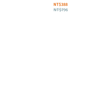
NT$388
NT$796