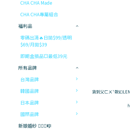
CHA CHA Made
CHA CHA專屬組合
福利品
零碼出清🔥日拋$99/透明
$69/月拋$39
即期盒損品💥最低39元
所有品牌
台灣品牌
韓國品牌
貨到父ㄈㄨˋ款💷LE
日本品牌
國際品牌
新娘婚紗 👰🏻‍♀️🎼