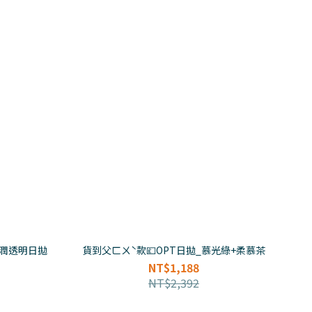
透潤透明日拋
貨到父ㄈㄨˋ款💷OPT日拋_慕光綠+柔慕茶
NT$1,188
NT$2,392