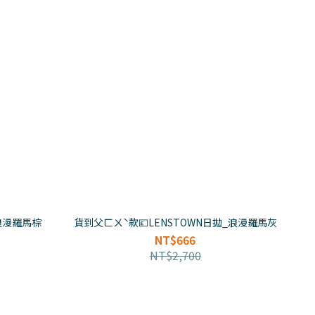
_浪漫羅馬棕
貨到父ㄈㄨˋ款💷LENSTOWN日拋_浪漫羅馬灰
NT$666
NT$2,700