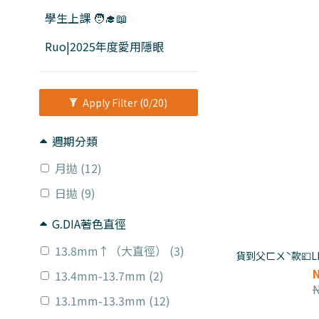
學生上課 🧑‍🎓📖
Ruo|2025年度愛用隱眼
Apply Filter
(0/20)
週期分類
月拋 (12)
日拋 (9)
G.DIA著色直徑
13.8mm↑（大直徑） (3)
貨到父ㄈㄨˋ款💷L
13.4mm-13.7mm (2)
13.1mm-13.3mm (12)