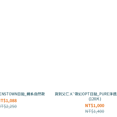
ENSTOWN日拋_韓系自然款
貨到父ㄈㄨˋ款💷OPT日拋_PURE淨
(120片)
NT$1,088
NT$1,000
NT$2,250
NT$1,400