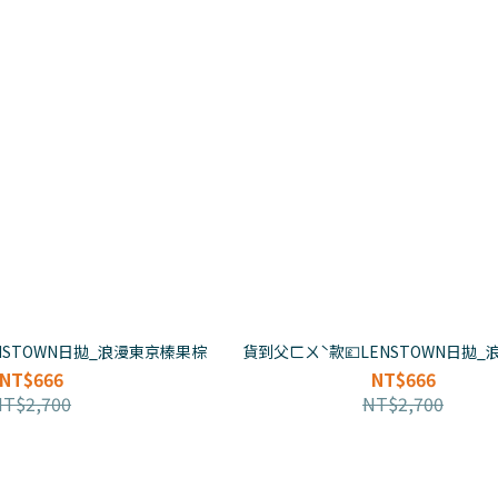
NSTOWN日拋_浪漫東京榛果棕
貨到父ㄈㄨˋ款💷LENSTOWN日拋
NT$666
NT$666
NT$2,700
NT$2,700