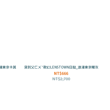
浪漫東京卡其
貨到父ㄈㄨˋ款💷LENSTOWN日拋_浪漫東京暖灰
NT$666
NT$2,700