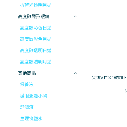
抗藍光透明月拋
高度數隱形眼鏡
高度數彩色日拋
高度數彩色月拋
高度數透明日拋
高度數透明月拋
其他商品
貨到父ㄈㄨˋ款💷L
保養液
隱眼週邊小物
舒潤液
生理食鹽水