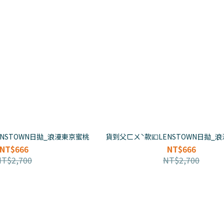
ENSTOWN日拋_浪漫東京蜜桃
貨到父ㄈㄨˋ款💷LENSTOWN日拋_
NT$666
NT$666
NT$2,700
NT$2,700