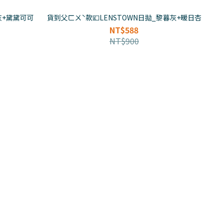
灰+黛黛可可
貨到父ㄈㄨˋ款💷LENSTOWN日拋_黎暮灰+暖日杏
NT$588
NT$900