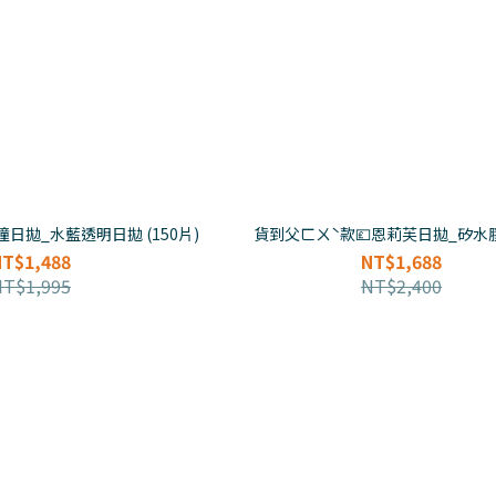
日拋_水藍透明日拋 (150片)
貨到父ㄈㄨˋ款💷恩莉芙日拋_矽水
NT$1,488
NT$1,688
NT$1,995
NT$2,400