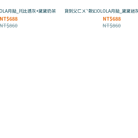
LOLA月拋_托比透灰+黛黛奶茶
貨到父ㄈㄨˋ款💷OLOLA月拋_黛黛迷
NT$688
NT$688
NT$860
NT$860