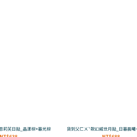
恩莉芙日拋_晶漾棕+暮光棕
貨到父ㄈㄨˋ款💷威世月拋_日暮晨曦
NT$638
NT$688