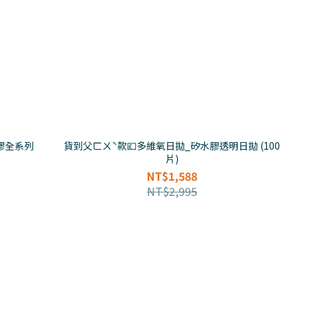
膠全系列
貨到父ㄈㄨˋ款💷多維氧日拋_矽水膠透明日拋 (100
片)
NT$1,588
NT$2,995