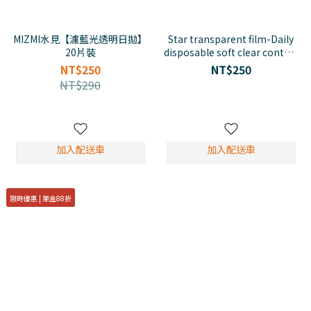
MIZMI水見【濾藍光透明日拋】
Star transparent film-Daily
20片裝
disposable soft clear contact
lenses
NT$250
NT$250
NT$290
加入配送車
加入配送車
限時優惠 | 單盒88折