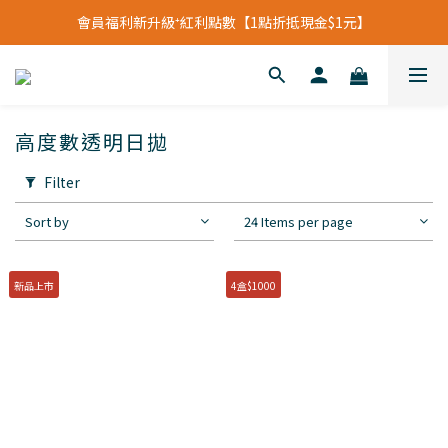
立即加入會員領【$200購物金】首次消費即可折抵
會員福利新升級⁺紅利點數【1點折抵現金$1元】
立即加入會員領【$200購物金】首次消費即可折抵
高度數透明日拋
Filter
Sort by
24 Items per page
新品上市
4盒$1000