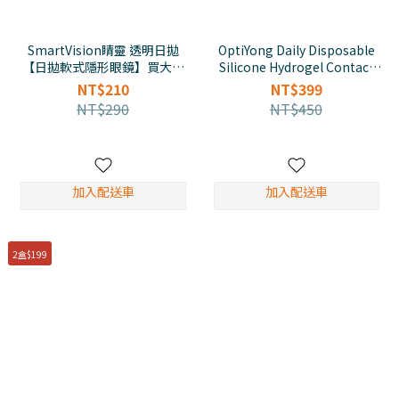
SmartVision睛靈 透明日拋
OptiYong Daily Disposable
【日拋軟式隱形眼鏡】買大送
Silicone Hydrogel Contact
小
Lens (30/pcs)
NT$210
NT$399
NT$290
NT$450
加入配送車
加入配送車
2盒$199