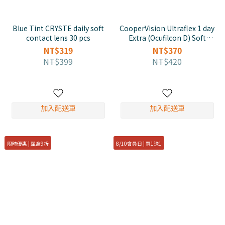
Blue Tint CRYSTE daily soft
CooperVision Ultraflex 1 day
contact lens 30 pcs
Extra (Ocufilcon D) Soft
Contact Lenses (30/pcs)
NT$319
NT$370
NT$399
NT$420
加入配送車
加入配送車
限時優惠 | 單盒9折
8/10會員日 | 買1送1