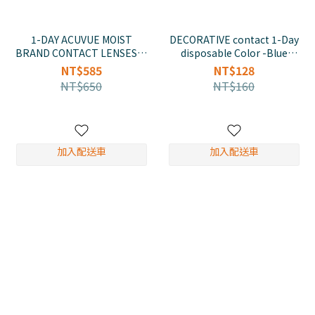
1-DAY ACUVUE MOIST
DECORATIVE contact 1-Day
BRAND CONTACT LENSES0-
disposable Color -Blue
8.5mm(30/pcs)
Tint(10)
NT$585
NT$128
NT$650
NT$160
加入配送車
加入配送車