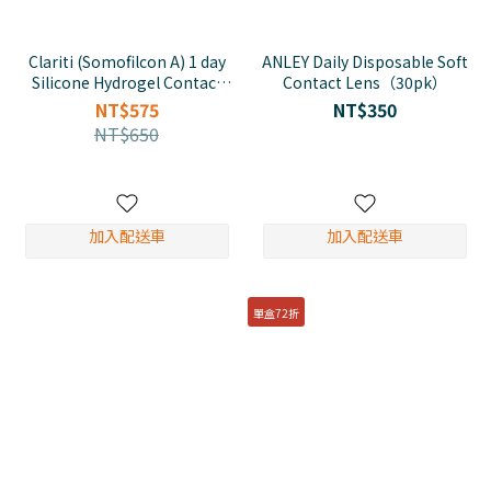
Clariti (Somofilcon A) 1 day
ANLEY Daily Disposable Soft
Silicone Hydrogel Contact
Contact Lens（30pk）
Lenses 8.6mm（30pk)
NT$575
NT$350
NT$650
加入配送車
加入配送車
單盒72折