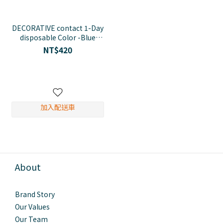
DECORATIVE contact 1-Day
disposable Color -Blue
Tint(30)
NT$420
加入配送車
About
Brand Story
Our Values
Our Team