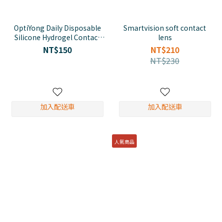
OptiYong Daily Disposable
Smartvision soft contact
Silicone Hydrogel Contact
lens
Lens (5/pcs)
NT$150
NT$210
NT$230
加入配送車
加入配送車
人氣商品