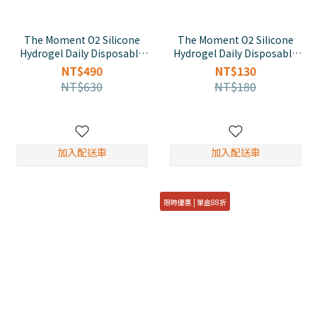
The Moment O2 Silicone
The Moment O2 Silicone
Hydrogel Daily Disposable
Hydrogel Daily Disposable
Soft Contact Lens(20pk)
Soft Contact Lens(5pk)
NT$490
NT$130
NT$630
NT$180
加入配送車
加入配送車
限時優惠 | 單盒88折