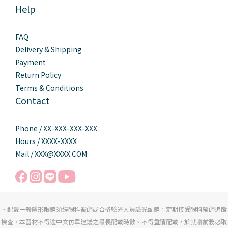
Help
FAQ
Delivery & Shipping
Payment
Return Policy
Terms & Conditions
Contact
Phone / XX-XXX-XXX-XXX
Hours / XXXX-XXXX
Mail / XXX@XXXX.COM
・配戴一般隱形眼鏡須經眼科醫師或合格驗光人員驗光配鏡，定期接受眼科醫師追蹤
檢查・本器材不得逾中文仿單建議之最長配戴時數、不得重覆配戴，於就寢前務必取