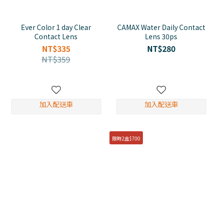
Ever Color 1 day Clear
CAMAX Water Daily Contact
Contact Lens
Lens 30ps
NT$335
NT$280
NT$359
加入配送車
加入配送車
限時2盒$700