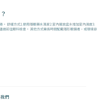
辦？
舒緩方式1.使用隱眼藥水清潔2.室內擺放盆水增加室內濕度3.
議儘速前往眼科檢查。 其他方式需長時間配戴隱形眼鏡者，或環境容
絡我們