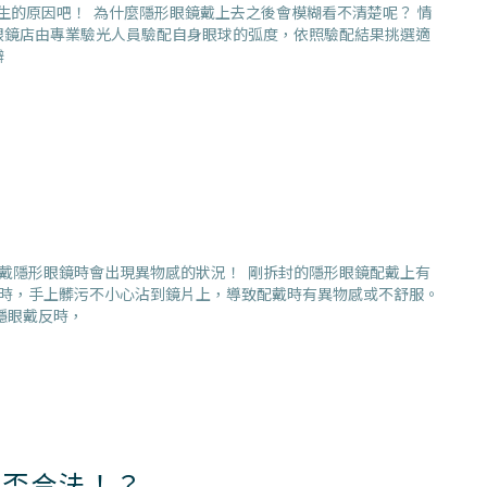
生的原因吧！ 為什麼隱形眼鏡戴上去之後會模糊看不清楚呢？ 情
眼鏡店由專業驗光人員驗配自身眼球的弧度，依照驗配結果挑選適
辨
？
戴隱形眼鏡時會出現異物感的狀況！ 剛拆封的隱形眼鏡配戴上有
時，手上髒污不小心沾到鏡片上，導致配戴時有異物感或不舒服。
隱眼戴反時，
是否合法！？