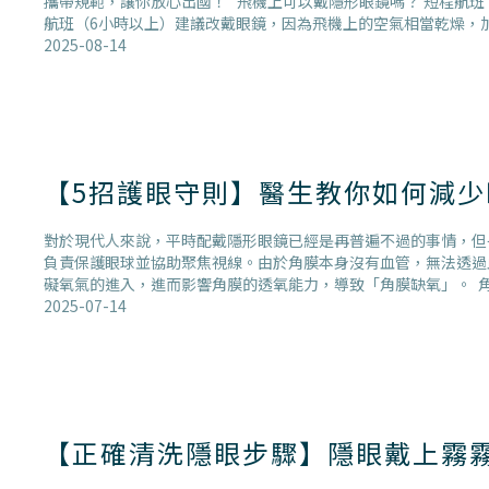
攜帶規範，讓你放心出國！ 飛機上可以戴隱形眼鏡嗎？ 短程航班
航班（6小時以上）建議改戴眼鏡，因為飛機上的空氣相當乾燥，加
2025-08-14
【5招護眼守則】醫生教你如何減
對於現代人來說，平時配戴隱形眼鏡已經是再普遍不過的事情，但
負責保護眼球並協助聚焦視線。由於角膜本身沒有血管，無法透過
礙氧氣的進入，進而影響角膜的透氧能力，導致「角膜缺氧」。 
2025-07-14
【正確清洗隱眼步驟】隱眼戴上霧