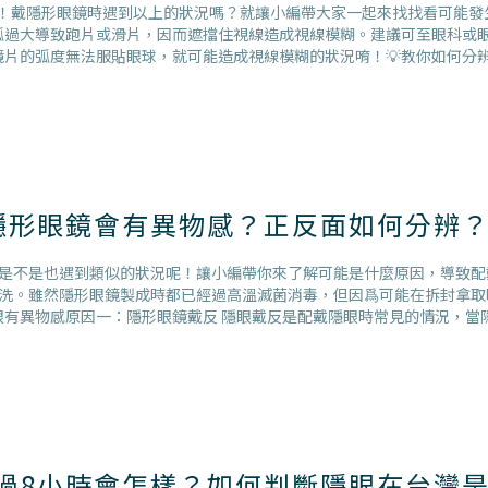
？！戴隱形眼鏡時遇到以上的狀況嗎？就讓小編帶大家一起來找找看可能發
弧過大導致跑片或滑片，因而遮擋住視線造成視線模糊。建議可至眼科或
鏡片的弧度無法服貼眼球，就可能造成視線模糊的狀況唷！💡教你如何分
隱形眼鏡會有異物感？正反面如何分辨
是不是也遇到類似的狀況呢！讓小編帶你來了解可能是什麼原因，導致配
洗。雖然隱形眼鏡製成時都已經過高溫滅菌消毒，但因爲可能在拆封拿取
眼有異物感原因一：隱形眼鏡戴反 隱眼戴反是配戴隱眼時常見的情況，當
過8小時會怎樣？如何判斷隱眼在台灣