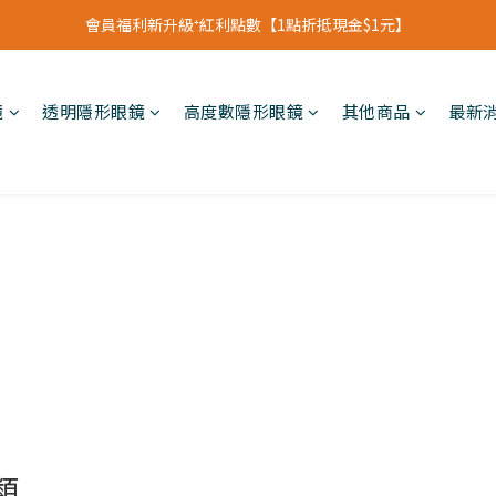
立即加入會員領【$200購物金】首次消費即可折抵
會員福利新升級⁺紅利點數【1點折抵現金$1元】
立即加入會員領【$200購物金】首次消費即可折抵
鏡
透明隱形眼鏡
高度數隱形眼鏡
其他商品
最新
類