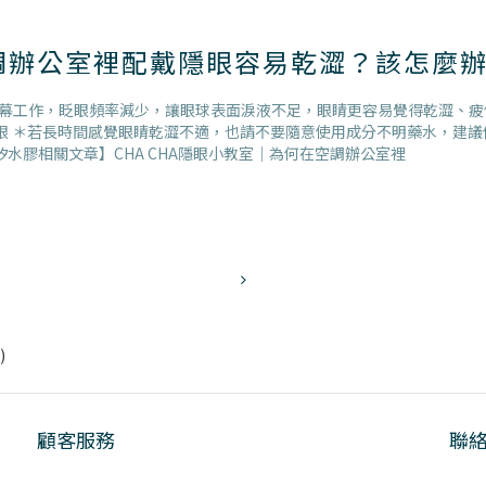
調辦公室裡配戴隱眼容易乾澀？該怎麼
工作，眨眼頻率減少，讓眼球表面淚液不足，眼睛更容易覺得乾澀、疲倦。 
敷雙眼 ＊若長時間感覺眼睛乾澀不適，也請不要隨意使用成分不明藥水，建
水膠相關文章】CHA CHA隱眼小教室｜為何在空調辦公室裡
)
顧客服務
聯