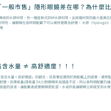
「一般市售」隱形眼鏡差在哪？為什麼
的水膠材質，另一種是新式的矽水膠材質。此兩種材質的最大差異在於透氧量(D
讓眼睛在長時間配戴下可以維持健康及舒適。 水膠（Hydrogel）矽水膠（Silic
睛
含水量 ≠ 高舒適度！！！
「高含水量 = 高舒適感」的觀念，但其實這適用於剛配戴上的感覺，通
適。但傳氧量(透氧量 Dk/t)對眼睛來說還是不足，所以長時間配戴
表面的淚液，讓配戴者感覺眼睛更乾澀。水或許能讓眼睛立即感受到水潤