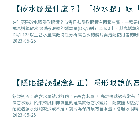
【矽水膠是什麼？】「矽水膠」跟
➤什麼是矽水膠隱形眼鏡？市售日拋隱形眼鏡有兩種材質，一種是傳統
式高透氧矽水膠隱形眼鏡的透氧量(DK/t)則在125以上，其高透氧的特性，
Dk/t 125以上含水量高低特性分析高含水的鏡片需搭配使用者的眼
2023-05-25
【隱眼錯誤觀念糾正】隱形眼鏡的高
錯誤迷思！高含水量就越舒適？➤高含水量 ≠ 高舒適感過去常有
高含水鏡片的柔軟度和傳氧量的確高於低含水鏡片，配戴隨即感受舒
配戴者淚水分泌較少或不足，鏡片為保持原有含水量，會吸收眼睛
2023-05-25