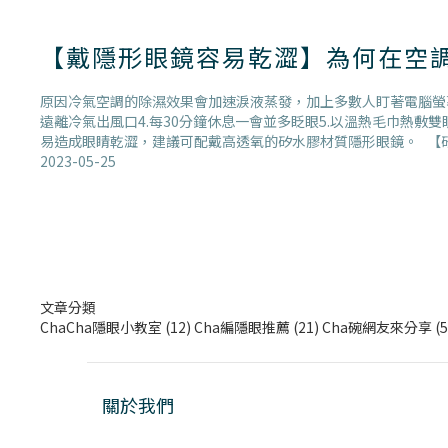
【戴隱形眼鏡容易乾澀】為何在空
原因冷氣空調的除濕效果會加速淚液蒸發，加上多數人盯著電腦螢幕
遠離冷氣出風口4.每30分鐘休息一會並多眨眼5.以溫熱毛巾熱
易造成眼睛乾澀，建議可配戴高透氧的矽水膠材質隱形眼鏡。 【矽
2023-05-25
文章分類
ChaCha隱眼小教室
(12)
Cha編隱眼推薦
(21)
Cha碗網友來分享
(5
關於我們