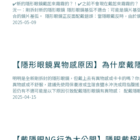
✔️新的隱形眼鏡戴起來霧霧的？！✔️之前不會現在戴起來霧霧的
況一：剛拆封新的隱形眼鏡 隱形眼鏡基弧不適合：可能是鏡片基
合的鏡片基弧。 隱形眼鏡正反面配戴錯誤：當隱眼戴反時，由於
2025-05-09
【隱形眼鏡異物感原因】為什麼戴
明明是全新剛拆封的隱形眼鏡，但戴上去有異物感或卡卡的嗎？你
異物感或不舒服，建議先使用保養液或生理食鹽水沖洗或用指腹搓
若仍有不適可能是以下原因引致配戴隱形眼鏡有異物感： 配戴隱
2025-04-15
【戴隱眼NG行為大公開】隱眼戴超