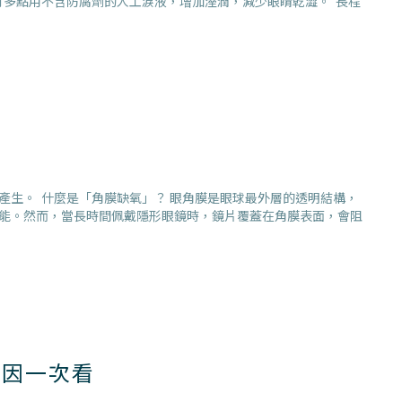
可多點用不含防腐劑的人工淚液，增加溼潤，減少眼睛乾澀。 長程
生。 什麼是「角膜缺氧」？ 眼角膜是眼球最外層的透明結構，
能。然而，當長時間佩戴隱形眼鏡時，鏡片覆蓋在角膜表面，會阻
原因一次看