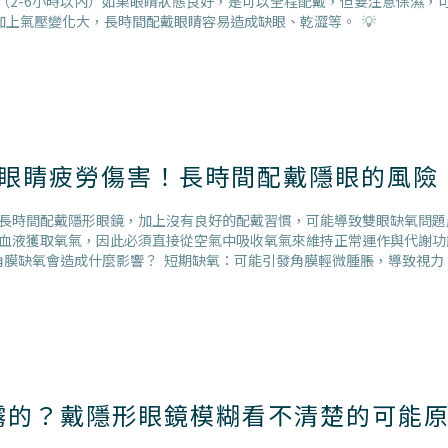
（2-6小時以內）如果眼睛狀態良好，是可以全程配戴，但要注意保濕，
上氣壓變化大，長時間配戴眼睛容易造成缺眼、乾澀等。 💡
少眼睛疲勞傷害！長時間配戴隱眼的風險
長時間配戴隱形眼鏡，加上沒有良好的配戴習慣，可能導致雙眼缺氧問題產
血液獲取氧氣，因此必須直接從空氣中吸收氧氣來維持正常運作與代謝功
角膜缺氧會造成什麼影響？ 短期缺氧：可能引發角膜輕微腫脹，導致視力
霧的？戴隱形眼鏡模糊看不清楚的可能