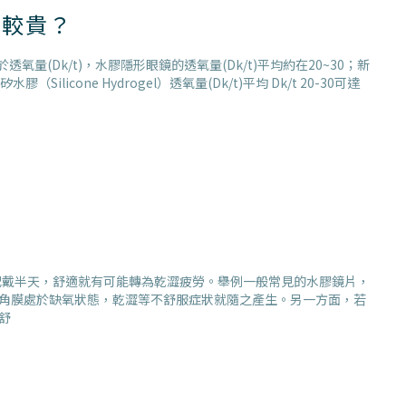
比較貴？
k/t)，水膠隱形眼鏡的透氧量(Dk/t)平均約在20~30；新
one Hydrogel）透氧量(Dk/t)平均 Dk/t 20-30可達
常配戴半天，舒適就有可能轉為乾澀疲勞。舉例一般常見的水膠鏡片，
仍讓角膜處於缺氧狀態，乾澀等不舒服症狀就隨之產生。另一方面，若
舒