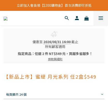
立即加入會員領【$200購物金】首次消費即可折抵
立即加入會員領【$200購物金】首次消費即可折抵
會員福利新升級⁺紅利點數【1點折抵現金$1元】
立即加入會員領【$200購物金】首次消費即可折抵
優惠至
2026/08/31 16:00
截止
所有顧客適用
指定商品：任選 2 件 NT$549 元，買越多省越多！
條款與細則
【新品上市】蜜緹 月光系列 任2盒$549
每頁顯示 24 個