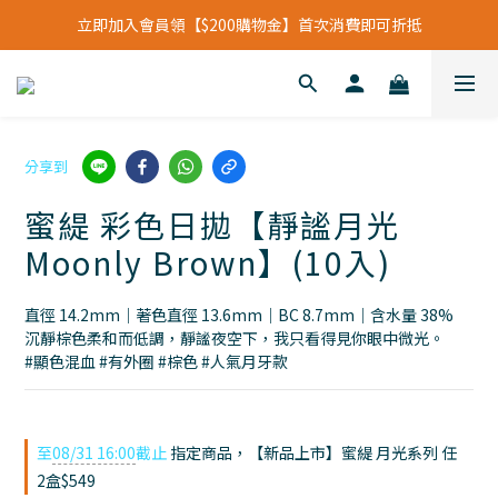
立即加入會員領【$200購物金】首次消費即可折抵
立即加入會員領【$200購物金】首次消費即可折抵
會員福利新升級⁺紅利點數【1點折抵現金$1元】
立即加入會員領【$200購物金】首次消費即可折抵
分享到
蜜緹 彩色日拋【靜謐月光
Moonly Brown】(10入)
直徑 14.2mm｜著色直徑 13.6mm｜BC 8.7mm｜含水量 38%
沉靜棕色柔和而低調，靜謐夜空下，我只看得見你眼中微光。
#顯色混血 #有外圈 #棕色 #人氣月牙款
至
08/31 16:00
截止
指定商品，【新品上市】蜜緹 月光系列 任
2盒$549