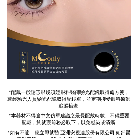
*配戴一般隱形眼鏡須經眼科醫師驗光配鏡取得處方箋，
或經驗光人員驗光配鏡取得配鏡單，並定期接受眼科醫師
追蹤檢查 
*本器材不得逾中文仿單建議之最長配戴時數、不得重覆
配戴，於就寢前務必取下，以免感染或潰瘍 
*如有不適，應立即就醫 亞洲安視達股份有限公司 衛部醫