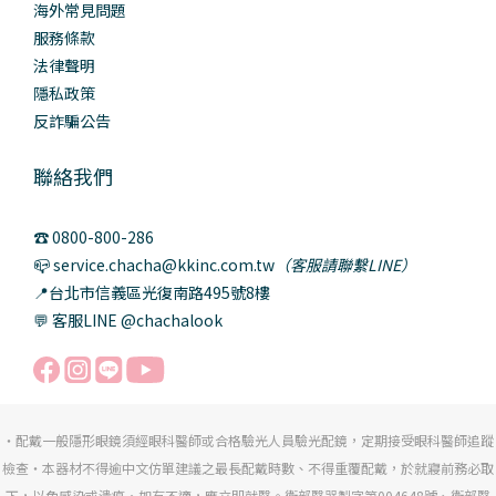
海外常見問題
服務條款
法律聲明
隱私政策
反詐騙公告
聯絡我們
☎️ 0800-800-286
📪 service.chacha@kkinc.com.tw
（客服請聯繫LINE）
📍台北市信義區光復南路495號8樓
💬 客服LINE @chachalook
・配戴一般隱形眼鏡須經眼科醫師或合格驗光人員驗光配鏡，定期接受眼科醫師追蹤
檢查・本器材不得逾中文仿單建議之最長配戴時數、不得重覆配戴，於就寢前務必取
下，以免感染或潰瘍・如有不適，應立即就醫。衛部醫器製字第004648號、衛部醫