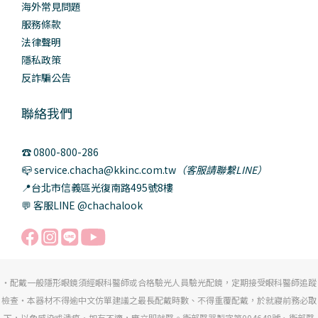
海外常見問題
服務條款
法律聲明
隱私政策
反詐騙公告
聯絡我們
☎️ 0800-800-286
📪 service.chacha@kkinc.com.tw
（客服請聯繫LINE）
📍台北市信義區光復南路495號8樓
💬 客服LINE @chachalook
・配戴一般隱形眼鏡須經眼科醫師或合格驗光人員驗光配鏡，定期接受眼科醫師追蹤
檢查・本器材不得逾中文仿單建議之最長配戴時數、不得重覆配戴，於就寢前務必取
下，以免感染或潰瘍・如有不適，應立即就醫。衛部醫器製字第004648號、衛部醫