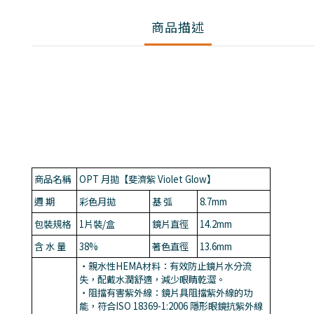
商品描述
商品名稱
OPT 月拋【斐濟紫 Violet Glow】
週 期
彩色月拋
基 弧
8.7mm
包裝規格
1片裝/盒
鏡片直徑
14.2mm
含 水 量
38%
著色直徑
13.6mm
・親水性HEMA材料：有效防止鏡片水分流
失，配戴水潤舒適，減少眼睛乾澀。
・阻擋有害紫外線：鏡片具阻擋紫外線的功
能，符合ISO 18369-1:2006 隱形眼鏡抗紫外線