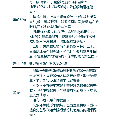
第二級標準，可阻擋部分紫外線(阻斷率
UVB>99%、UVA>50%)，降低眼睛潛在傷
害。
・鏡片材質加上鏡片邊緣設計：特殊鏡片構型
產品介紹
設計,鏡片邊緣較簿且滑順沒有段差,配戴貼合於
眼球,可減少配戴時的異物感。
・PMB保存液：保存液中添加Poly(MPC-co-
BMA)保濕潤澤配方，能讓鏡片有效留住水分，
維持鏡片保濕潤滑，增加配戴舒適度。
・三明治夾層處理技術：彩色鏡片採用三明治
夾屬處理技術製程法，將色料包覆於鏡片中間
層,不會直接與眼睛接觸，保障配戴的安全性。
許可字號
衛部醫器製字第008054號
・配戴一般隱形眼鏡須經眼科醫師驗光配鏡取
得處方箋，或經驗光人員驗光配鏡，取得配鏡
單，並定期接受眼科醫生追蹤檢查。
・本器材不得逾中文說明書建議之最長配戴時
數、不得重複配戴、於就寢前務必取下，以免
警 語
感染或潰瘍。
・如有不適，應立即就醫。
・抗紫外線隱形眼鏡無法全面遮蓋雙眼，並不
適合完全取代如太陽眼鏡等其他應有的護眼配
備。