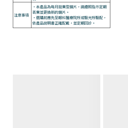
・本產品為每月拋棄型鏡片，請遵照指示定期
丟棄並更換新的鏡片。
注意事項
・選購前應先至眼科醫療院所或驗光所驗配，
依產品說明書正確配戴，並定期回診。