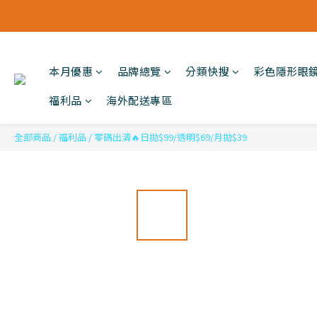
本月優惠
品牌總覽
分類快搜
彩色隱形眼
福利品
海外配送專區
全部商品
/
福利品
/
零碼出清🔥日拋$99/透明$69/月拋$39