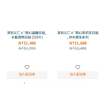
貨到父ㄈㄨˋ款💷晶瞳日拋_
貨到父ㄈㄨˋ款💷恩莉芙日拋
水藍透明日拋 (150片)
_矽水膠全系列
NT$1,488
NT$1,688
NT$1,995
NT$2,400
加入配送車
加入配送車