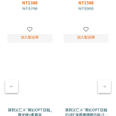
Marble
日杏
NT$388
NT$588
NT$796
NT$900
加入配送車
加入配送車
貨到父ㄈㄨˋ款💷OPT日拋_
貨到父ㄈㄨˋ款💷OPT日拋
慕光綠+柔慕茶
_PURE淨透潤透明日拋 (120