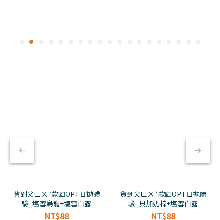
貨到父ㄈㄨˋ款💷OPT日拋體
貨到父ㄈㄨˋ款💷OPT日拋體
驗_塩雪烏龍+塩雪白露
驗_貝加奶棕+塩雪白露
NT$88
NT$88