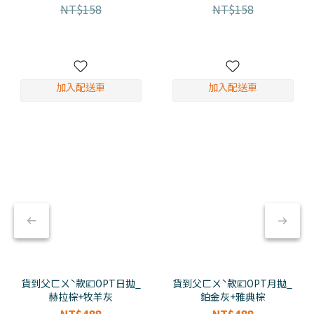
NT$158
NT$158
加入配送車
加入配送車
貨到父ㄈㄨˋ款💷OPT日拋_
貨到父ㄈㄨˋ款💷OPT月拋_
赫拉棕+牧羊灰
鉑金灰+雅典棕