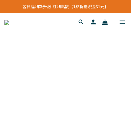
立即加入會員領【$200購物金】首次消費即可折抵
會員福利新升級⁺紅利點數【1點折抵現金$1元】
立即加入會員領【$200購物金】首次消費即可折抵