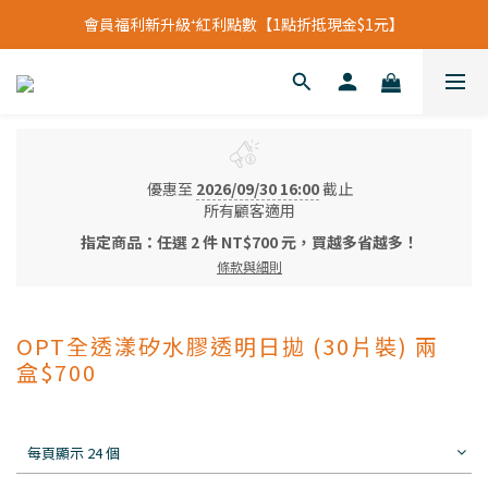
立即加入會員領【$200購物金】首次消費即可折抵
會員福利新升級⁺紅利點數【1點折抵現金$1元】
立即加入會員領【$200購物金】首次消費即可折抵
優惠至
2026/09/30 16:00
截止
所有顧客適用
指定商品：任選 2 件 NT$700 元，買越多省越多！
條款與細則
OPT全透漾矽水膠透明日拋 (30片裝) 兩
盒$700
每頁顯示 24 個