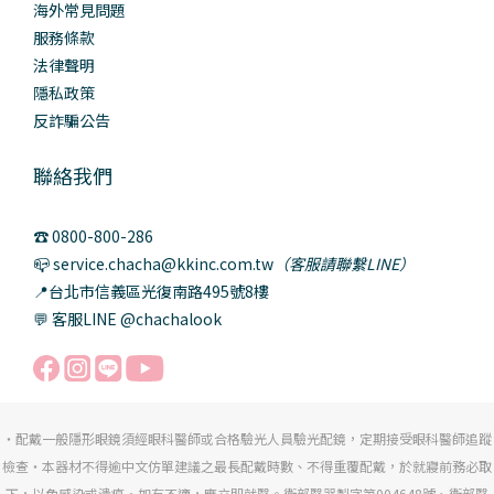
海外常見問題
服務條款
法律聲明
隱私政策
反詐騙公告
聯絡我們
☎️ 0800-800-286
📪 service.chacha@kkinc.com.tw
（客服請聯繫LINE）
📍台北市信義區光復南路495號8樓
💬 客服LINE @chachalook
・配戴一般隱形眼鏡須經眼科醫師或合格驗光人員驗光配鏡，定期接受眼科醫師追蹤
檢查・本器材不得逾中文仿單建議之最長配戴時數、不得重覆配戴，於就寢前務必取
下，以免感染或潰瘍・如有不適，應立即就醫。衛部醫器製字第004648號、衛部醫