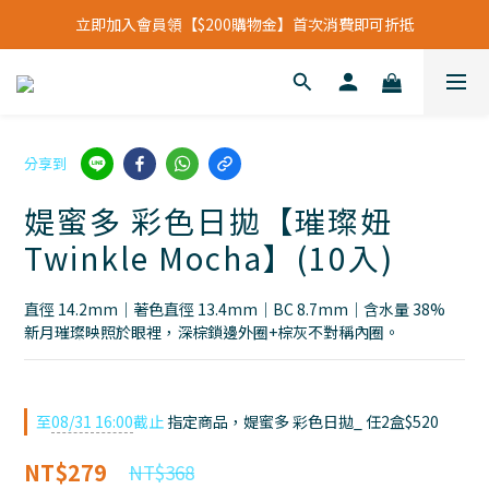
立即加入會員領【$200購物金】首次消費即可折抵
立即加入會員領【$200購物金】首次消費即可折抵
會員福利新升級⁺紅利點數【1點折抵現金$1元】
立即加入會員領【$200購物金】首次消費即可折抵
分享到
媞蜜多 彩色日拋【璀璨妞
Twinkle Mocha】(10入)
直徑 14.2mm｜著色直徑 13.4mm｜BC 8.7mm｜含水量 38%
新月璀璨映照於眼裡，深棕鎖邊外圈+棕灰不對稱內圈。
至
08/31 16:00
截止
指定商品，媞蜜多 彩色日拋_ 任2盒$520
NT$279
NT$368