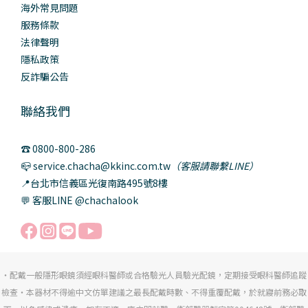
海外常見問題
服務條款
法律聲明
隱私政策
反詐騙公告
聯絡我們
☎️ 0800-800-286
📪 service.chacha@kkinc.com.tw
（客服請聯繫LINE）
📍台北市信義區光復南路495號8樓
💬 客服LINE @chachalook
・配戴一般隱形眼鏡須經眼科醫師或合格驗光人員驗光配鏡，定期接受眼科醫師追蹤
檢查・本器材不得逾中文仿單建議之最長配戴時數、不得重覆配戴，於就寢前務必取