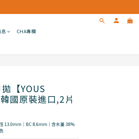
消息
CHA專欄
立即購買
 月拋【YOUS
 (韓國原裝進口,2片
 13.0mm｜BC 8.6mm｜含水量 38%
色