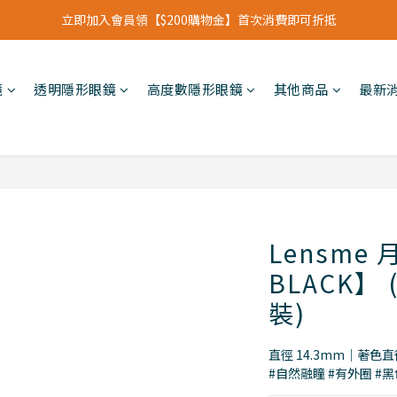
立即加入會員領【$200購物金】首次消費即可折抵
立即加入會員領【$200購物金】首次消費即可折抵
會員福利新升級⁺紅利點數【1點折抵現金$1元】
鏡
透明隱形眼鏡
高度數隱形眼鏡
其他商品
最新
立即加入會員領【$200購物金】首次消費即可折抵
Lensme
BLACK】
裝)
直徑 14.3mm｜著色直徑
#自然融瞳 #有外圈 #黑