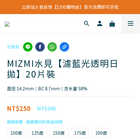
立即加入會員領【$200購物金】首次消費即可折抵
立即加入會員領【$200購物金】首次消費即可折抵
會員福利新升級⁺紅利點數【1點折抵現金$1元】
立即加入會員領【$200購物金】首次消費即可折抵
分享到
MIZMI水見【濾藍光透明日
拋】20片裝
直徑 14.2mm｜BC 8.7mm｜含水量 58%
NT$250
NT$290
請選度數
100度
125度
150度
175度
200度