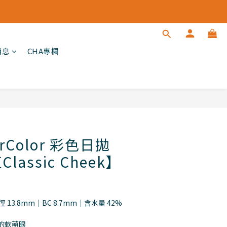
消息
CHA專欄
立即購買
rColor 彩色日拋
assic Cheek】
 13.8mm｜BC 8.7mm｜含水量 42%
的軟萌眼