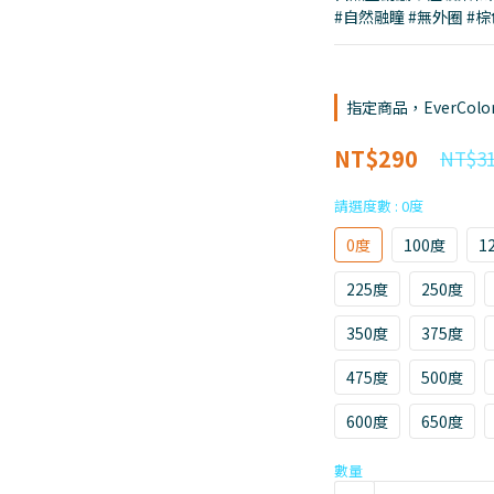
#自然融瞳 #無外圈 #棕
指定商品，EverCol
NT$290
NT$3
請選度數
: 0度
0度
100度
1
225度
250度
350度
375度
475度
500度
600度
650度
數量