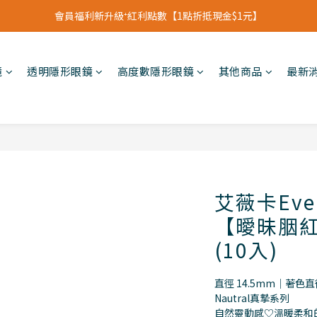
立即加入會員領【$200購物金】首次消費即可折抵
立即加入會員領【$200購物金】首次消費即可折抵
鏡
透明隱形眼鏡
高度數隱形眼鏡
其他商品
最新
艾薇卡Eve
【曖昧胭紅Cl
(10入)
直徑 14.5mm｜著色直徑
Nautral真摯系列
自然靈動感♡溫暖柔和