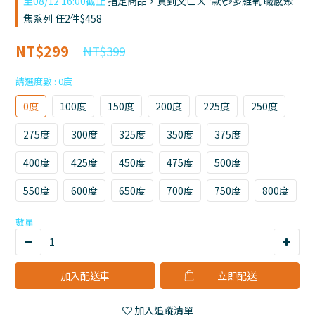
至
08/12 16:00
截止
指定商品，貨到父ㄈㄨˋ款💳多維氧 職感聚
焦系列 任2件$458
NT$299
NT$399
請選度數
: 0度
0度
100度
150度
200度
225度
250度
275度
300度
325度
350度
375度
400度
425度
450度
475度
500度
550度
600度
650度
700度
750度
800度
數量
加入配送車
立即購買
加入追蹤清單