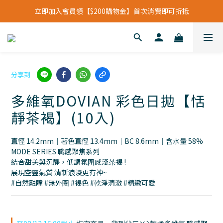
立即加入會員領【$200購物金】首次消費即可折抵
立即加入會員領【$200購物金】首次消費即可折抵
會員福利新升級⁺紅利點數【1點折抵現金$1元】
立即加入會員領【$200購物金】首次消費即可折抵
分享到
多維氧DOVIAN 彩色日拋【恬
靜茶褐】(10入)
直徑 14.2mm｜著色直徑 13.4mm｜BC 8.6mm｜含水量 58%
MODE SERIES 職感聚焦系列
結合甜美與沉靜，低調氛圍感淺茶褐 !
展現空靈氣質 清新浪漫更有神~
#自然融瞳 #無外圈 #褐色 #乾淨清澈 #精緻可愛