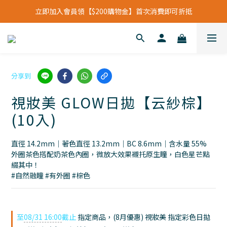
立即加入會員領【$200購物金】首次消費即可折抵
立即加入會員領【$200購物金】首次消費即可折抵
會員福利新升級⁺紅利點數【1點折抵現金$1元】
立即加入會員領【$200購物金】首次消費即可折抵
分享到
視妝美 GLOW日拋【云紗棕】
(10入)
直徑 14.2mm｜著色直徑 13.2mm｜BC 8.6mm｜含水量 55%
外圈茶色搭配奶茶色內圈，微放大效果襯托原生瞳，白色星芒點
綴其中！
#自然融瞳 #有外圈 #棕色
至
08/31 16:00
截止
指定商品，(8月優惠) 視妝美 指定彩色日拋