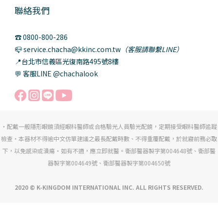
聯絡我們
☎️ 0800-800-286
📪 service.chacha@kkinc.com.tw
（客服請聯繫LINE）
📍台北市信義區光復南路495號8樓
💬 客服LINE @chachalook
・配戴一般隱形眼鏡須經眼科醫師或合格驗光人員驗光配鏡，定期接受眼科醫師追蹤
檢查・本器材不得逾中文仿單建議之最長配戴時數、不得重覆配戴，於就寢前務必取
下，以免感染或潰瘍・如有不適，應立即就醫。衛部醫器製字第004648號、衛部醫
器製字第004649號、衛部醫器製字第004650號
2020 © K-KINGDOM INTERNATIONAL INC. ALL RIGHTS RESERVED.
立即購買