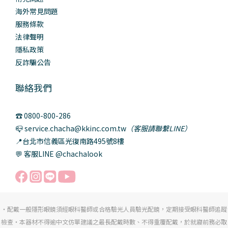
海外常見問題
服務條款
法律聲明
隱私政策
反詐騙公告
聯絡我們
☎️ 0800-800-286
📪 service.chacha@kkinc.com.tw
（客服請聯繫LINE）
📍台北市信義區光復南路495號8樓
💬 客服LINE @chachalook
・配戴一般隱形眼鏡須經眼科醫師或合格驗光人員驗光配鏡，定期接受眼科醫師追蹤
檢查・本器材不得逾中文仿單建議之最長配戴時數、不得重覆配戴，於就寢前務必取