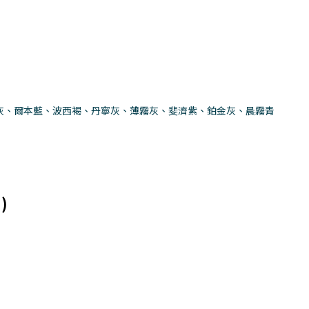
灰、爾本藍、波西褐、丹寧灰、薄霧灰、斐濟紫、鉑金灰、晨霧青
)