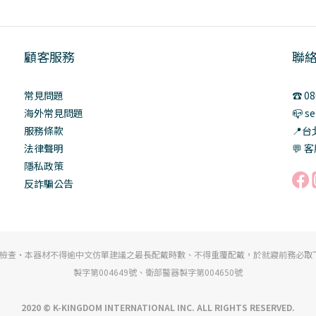
顧客服務
聯
常見問題
☎️ 0
海外常見問題
📪 s
服務條款
📍
法律聲明
💬 客
隱私政策
反詐騙公告
檢查・本器材不得逾中文仿單建議之最長配戴時數、不得重覆配戴，於就寢前務必取下，
製字第004649號、衛部醫器製字第004650號
2020 © K-KINGDOM INTERNATIONAL INC. ALL RIGHTS RESERVED.