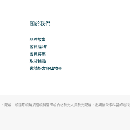
關於我們
品牌故事
會員福利⁺
會員募集
取貨據點
邀請好友賺購物金
・配戴一般隱形眼鏡須經眼科醫師或合格驗光人員驗光配鏡，定期接受眼科醫師追蹤