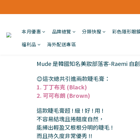
本月優惠
品牌總覽
分類快搜
彩色隱形眼
福利品
海外配送專區
Mude 是韓國知名美妝部落客-Raemi 自
😊這次總共引進兩款睫毛膏：
1. 丁丁布克 (Black)
2. 可可布朗 (Brown)
這款睫毛膏超 ! 級 ! 好 ! 用 !
不容易結塊且捲翹度自然，
能掃出輕盈又根根分明的睫毛 !
而且持久度非常優秀 !!