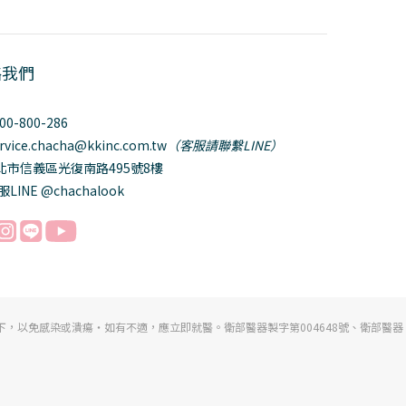
絡我們
800-800-286
ervice.chacha@kkinc.com.tw
（客服請聯繫LINE）
台北市信義區光復南路495號8樓
服LINE @chachalook
以免感染或潰瘍・如有不適，應立即就醫。衛部醫器製字第004648號、衛部醫器