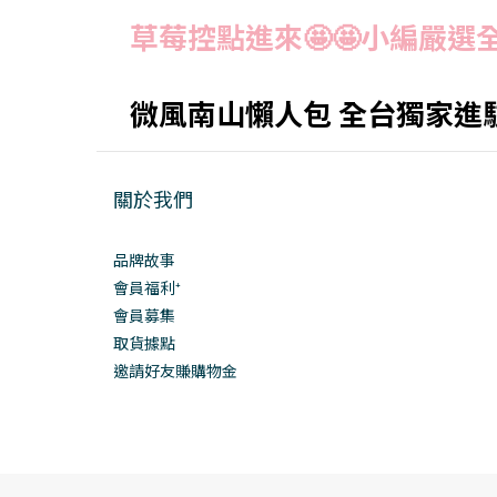
草莓控點進來🤩🤩小編嚴選全
微風南山懶人包 全台獨家進
關於我們
品牌故事
會員福利⁺
會員募集
取貨據點
邀請好友賺購物金