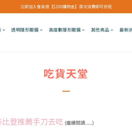
立即加入會員領【$200購物金】首次消費即可折抵
立即加入會員領【$200購物金】首次消費即可折抵
會員福利新升級⁺紅利點數【1點折抵現金$1元】
鏡
透明隱形眼鏡
高度數隱形眼鏡
其他商品
最新
立即加入會員領【$200購物金】首次消費即可折抵
吃貨天堂
必比登推薦手刀去吃
(繼續閱讀......)