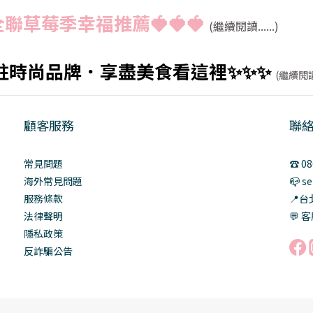
聯草莓季幸福推薦🍓🍓🍓
(繼續閱讀......)
駐時尚品牌．享盡美食看這裡✨✨✨
(繼續閱讀.
顧客服務
聯
常見問題
☎️ 0
海外常見問題
📪 s
服務條款
📍
法律聲明
💬 客
隱私政策
反詐騙公告