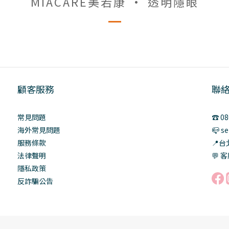
MIACARE美若康 • 透明隱眼
顧客服務
聯
常見問題
☎️ 0
海外常見問題
📪 s
服務條款
📍
法律聲明
💬 客
隱私政策
反詐騙公告