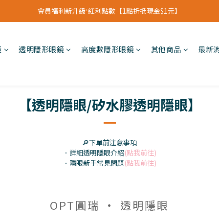
立即加入會員領【$200購物金】首次消費即可折抵
會員福利新升級⁺紅利點數【1點折抵現金$1元】
立即加入會員領【$200購物金】首次消費即可折抵
鏡
透明隱形眼鏡
高度數隱形眼鏡
其他商品
最新
【透明隱眼/矽水膠透明隱眼】
🔎下單前注意事項
．詳細透明隱眼介紹
(點我前往)
．隱眼新手常見問題
(點我前往)
OPT圓瑞 • 透明隱眼