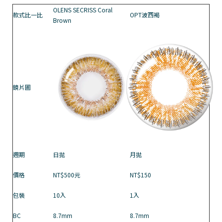
OLENS SECRISS Coral
款式比一比
OPT波西褐
Brown
鏡片圖
週期
日拋
月拋
價格
NT$500元
NT$150
包裝
10入
1入
BC
8.7mm
8.7mm