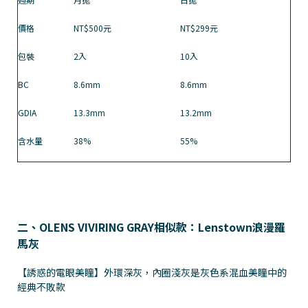
價格
NT$500元
NT$299元
包裝
2入
10入
BC
8.6mm
8.6mm
GDIA
13.3mm
13.2mm
含水量
38%
55%
二、OLENS VIVIRING GRAY相似款：Lenstown浪漫羅
馬灰
【誘惑的電眼美瞳】外環深灰，內圈淺灰是灰色系混血美瞳中的
經典不敗款