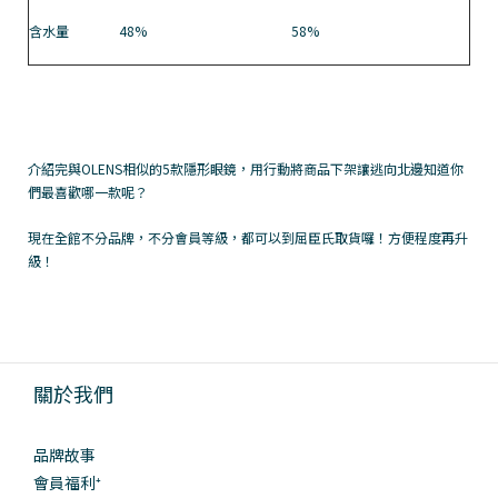
含水量
48%
58%
介紹完與OLENS相似的5款隱形眼鏡，用行動將商品下架讓逃向北邊知道你
們最喜歡哪一款呢？
現在全館不分品牌，不分會員等級，都可以到屈臣氏取貨囉！方便程度再升
級！
關於我們
品牌故事
會員福利⁺