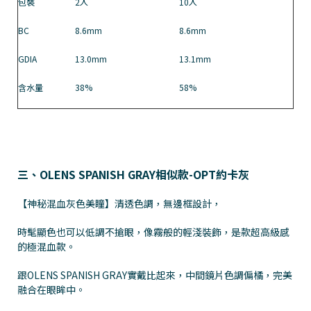
包裝
2入
10入
BC
8.6mm
8.6mm
GDIA
13.0mm
13.1mm
含水量
38%
58%
三、OLENS SPANISH GRAY相似款-OPT約卡灰
【神秘混血灰色美瞳】清透色調，無邊框設計，
時髦顯色也可以低調不搶眼，像霧般的輕淺裝飾，是款超高級感
的極混血款。
跟OLENS SPANISH GRAY實戴比起來，中間鏡片色調偏橘，完美
融合在眼眸中。