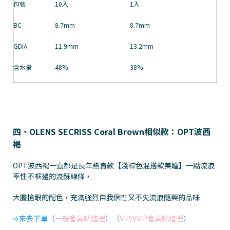
包裝
10入
1入
BC
8.7mm
8.7mm
GDIA
11.9mm
13.2mm
含水量
48%
38%
四、OLENS SECRISS Coral Brown相似款：OPT波西
褐
OPT波西褐一直都是長年熱賣款【淺棕色混搭款美瞳】一點流浪
率性不框邊的流蘇線條，
大膽搶眼的配色，充滿強烈自我個性又不失流浪隨興的品味
➩來去下單（
一般會員點這裡
）（
VIP/VVIP會員點這裡
）