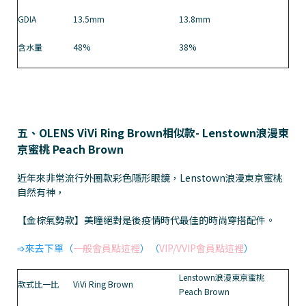
GDIA
13.5mm
13.8mm
含水量
48%
38%
五、OLENS ViVi Ring Brown相似款- Lenstown浪漫東
京蜜桃 Peach Brown
近年來非常流行外圈款彩色隱形眼鏡，Lenstown浪漫東京蜜桃
自然有神，
【金棕氣勢款】美瞳絕對是後疫情時代最佳的時尚穿搭配件。
➩來去下單（
一般會員點這裡
）（
VIP/VVIP會員點這裡
）
Lenstown浪漫東京蜜桃
款式比一比
ViVi Ring Brown
Peach Brown