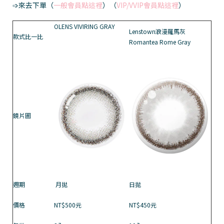
➩來去下單
（
一般會員點這裡
）（
VIP/VVIP會員點這裡
）
OLENS VIVIRING GRAY
Lenstown浪漫羅馬灰
款式比一比
Romantea Rome Gray
鏡片圖
週期
月拋
日拋
價格
NT$500元
NT$450元