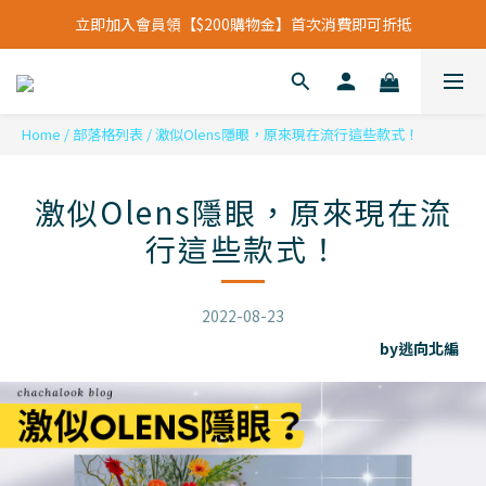
立即加入會員領【$200購物金】首次消費即可折抵
立即加入會員領【$200購物金】首次消費即可折抵
會員福利新升級⁺紅利點數【1點折抵現金$1元】
立即加入會員領【$200購物金】首次消費即可折抵
Home
/
部落格列表
/
激似Olens隱眼，原來現在流行這些款式！
激似Olens隱眼，原來現在流
行這些款式！
2022-08-23
by逃向北編