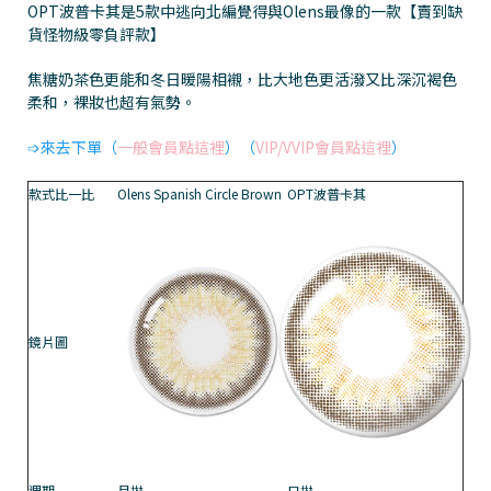
OPT波普卡其是5款中逃向北編覺得與Olens最像的一款【賣到缺
貨怪物級零負評款】
焦糖奶茶色更能和冬日暖陽相襯，比大地色更活潑又比深沉褐色
柔和，裸妝也超有氣勢。
➩來去下單（
一般會員點這裡
）（
VIP/VVIP會員點這裡
）
款式比一比
Olens Spanish Circle Brown
OPT波普卡其
鏡片圖
週期
月拋
日拋