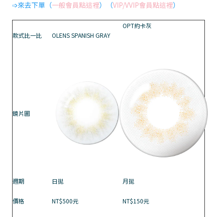
➩來去下單（
一般會員點這裡
）（
VIP/VVIP會員點這裡
）
OPT約卡灰
款式比一比
OLENS SPANISH GRAY
鏡片圖
週期
日拋
月拋
價格
NT$500元
NT$150元